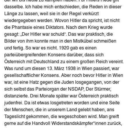
der wir bis heute zu kämpfen haben. Für Hitlers Rede gilt
dasselbe. Ich habe mich entschieden, die Reden in dieser
Länge zu lassen, weil sie in der Regel verkürzt
wiedergegeben werden. Wovon Hitler da spricht, ist nicht
die Phantasie eines Diktators. Nach dem Krieg wurde
gesagt: „Der Hitler war schuld“. Das war praktisch, die
Bilder von ihm konnte man in den Mistkübel schmeißen
und fertig. So war es nicht. 1920 gab es einen
parteiübergreifenden Konsens darüber, dass sich
Österreich mit Deutschland zu einem großen Reich vereint.
Was rund um diesen 13. März 1938 in Wien passiert, war
gesellschaftlicher Konsens. Aber noch bevor Hitler in Wien
war, ist eine Hatz gegen die Juden losgegangen, von der
sich selbst das Parteiorgan der NSDAP, Der Stürmer,
distanzierte. Drei Monate später war Österreich praktisch
judenfrei. Da ist etwas losgetreten worden und eine Seite
der Menschen, die in unserem Land gelebt haben, ans
Tageslicht gekommen, die wegeschoben wird. Man greift
gerne auf die Handvoll Widerstandskämpfer*innen zurück,