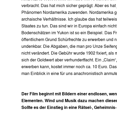
verbracht. Das hat mich sicher geprägt. Aber es hat
Phänomen Nordamerika zuwenden. Nordamerika gewäh
archaische Verhältnisse. Ich glaube das hat teilwe
Staates zu tun. Das sind wir in Europa einfach ni
Bodenschätzen im Yukon ist so ein Beispiel. Das F
öffentlichem Grund Schürfrechte zu erwerben und n
undenkbar. Die Abgaben, die man pro Unze Seifengo
nicht verändert. Die Gebühr wurde 1902 fixiert, al
sich der Goldwert aber verhundertfacht. Ein „Claim“, 
erwerben kann, kostet immer noch ca. 10 Euro. Das a
man Einblick in eine für uns anachronistisch anmut
Der Film beginnt mit Bildern einer endlosen, w
Elementen. Wind und Musik dazu machen diesen 
Sollte es der Einstieg in eine Rätsel-, Geheimni