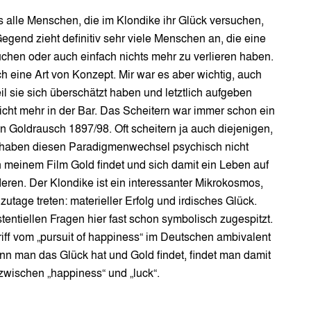
s alle Menschen, die im Klondike ihr Glück versuchen,
egend zieht definitiv sehr viele Menschen an, die eine
hen oder auch einfach nichts mehr zu verlieren haben.
ch eine Art von Konzept. Mir war es aber wichtig, auch
l sie sich überschätzt haben und letztlich aufgeben
icht mehr in der Bar. Das Scheitern war immer schon ein
n Goldrausch 1897/98. Oft scheitern ja auch diejenigen,
le haben diesen Paradigmenwechsel psychisch nicht
 in meinem Film Gold findet und sich damit ein Leben auf
nderen. Der Klondike ist ein interessanter Mikrokosmos,
tage treten: materieller Erfolg und irdisches Glück.
entiellen Fragen hier fast schon symbolisch zugespitzt.
riff vom „pursuit of happiness“ im Deutschen ambivalent
enn man das Glück hat und Gold findet, findet man damit
wischen „happiness“ und „luck“.