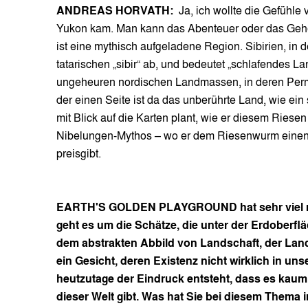
ANDREAS HORVATH:
Ja, ich wollte die Gefühle v
Yukon kam. Man kann das Abenteuer oder das Geh
ist eine mythisch aufgeladene Region. Sibirien, in d
tatarischen „sibir“ ab, und bedeutet „schlafendes Land
ungeheuren nordischen Landmassen, in deren Perm
der einen Seite ist da das unberührte Land, wie ein
mit Blick auf die Karten plant, wie er diesem Riese
Nibelungen-Mythos – wo er dem Riesenwurm einen St
preisgibt.
EARTH'S GOLDEN PLAYGROUND hat sehr viel mi
geht es um die Schätze, die unter der Erdoberflä
dem abstrakten Abbild von Landschaft, der Landk
ein Gesicht, deren Existenz nicht wirklich in uns
heutzutage der Eindruck entsteht, dass es kaum
dieser Welt gibt. Was hat Sie bei diesem Thema