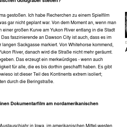
adischen Goldgräber stießen?
hema gestoßen. Ich habe Recherchen zu einem Spielfilm
was gar nicht geplant war. Von dem Moment an, wenn man
n einer großen Kurve am Yukon River entlang in die Stadt
. Das faszinierende an Dawson City ist auch, dass es im
ter langen Sackgasse markiert. Von Whitehorse kommend,
Yukon River, danach wird die Straße nicht mehr geräumt.
gegeben. Das erzeugt ein merkwürdiges - wenn auch
keit für alle, die es bis dorthin geschafft haben. Es gibt
ieso ist dieser Teil des Kontinents extrem isoliert;
en durch die Beringstraße.
einen Dokumentarfilm am nordamerikanischen
 Austauschjahr in Iowa, im amerikanischen Mittel-westen,