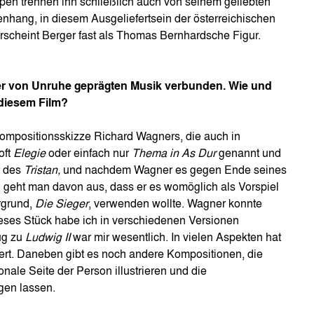
pen trennen ihn schließlich auch von seinem geliebten
nhang, in diesem Ausgeliefertsein der österreichischen
erscheint Berger fast als Thomas Bernhardsche Figur.
iner von Unruhe geprägten Musik verbunden. Wie und
diesem Film?
mpositionsskizze Richard Wagners, die auch in
oft
Elegie
oder einfach nur
Thema in As Dur
genannt und
t des
Tristan,
und nachdem Wagner es gegen Ende seines
, geht man davon aus, dass er es womöglich als Vorspiel
rgrund,
Die Sieger
, verwenden wollte. Wagner konnte
ieses Stück habe ich in verschiedenen Versionen
ug zu
Ludwig II
war mir wesentlich. In vielen Aspekten hat
nert. Daneben gibt es noch andere Kompositionen, die
nale Seite der Person illustrieren und die
gen lassen.