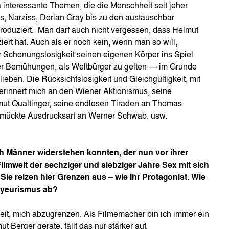
 interessante Themen, die die Menschheit seit jeher
s, Narziss, Dorian Gray bis zu den austauschbar
produziert. Man darf auch nicht vergessen, dass Helmut
rt hat. Auch als er noch kein, wenn man so will,
er Schonungslosigkeit seinen eigenen Körper ins Spiel
iner Bemühungen, als Weltbürger zu gelten — im Grunde
ieben. Die Rücksichtslosigkeit und Gleichgültigkeit, mit
, erinnert mich an den Wiener Aktionismus, seine
mut Qualtinger, seine endlosen Tiraden an Thomas
chmückte Ausdrucksart an Werner Schwab, usw.
 Männer widerstehen konnten, der nun vor ihrer
lmwelt der sechziger und siebziger Jahre Sex mit sich
ch Sie reizen hier Grenzen aus – wie Ihr Protagonist. Wie
oyeurismus ab?
eit, mich abzugrenzen. Als Filmemacher bin ich immer ein
 Berger gerate, fällt das nur stärker auf.