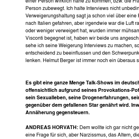
einer Person wirklich nahe zu kommen, bzw. die Fr
Person zubewegt. Ich halte Interviews nicht unbedi
Verweigerungshaltung sagt ja schon viel über eine 
nach Italien gefahren, aber irgendwie war die Luft 
oder weniger verweigert hat, wurden immer mühsame
Visconti begegnet ist, haben wir beide uns angesch
sehe ich seine Weigerung Interviews zu machen, s
entscheidend zu beeinflussen und den Schwerpunkt 
lenken. Helmut Berger ist immer noch ein überaus s
Es gibt eine ganze Menge Talk-Shows im deuts
offensichtlich aufgrund seines Provokations-Pote
sein Sexualleben, seine Drogenerfahrungen, se
gegenüber dem gefallenen Star genährt wird. Inw
Annäherung gegensteuern.
ANDREAS HORVATH:
Dem wollte ich gar nicht g
eine Frage für sich, aber Narzissmus, das Altern, d