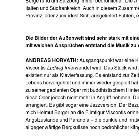
Berge rund um Salzburg immer bedrohlicher. Die Al
Italien und Südfrankreich. Auch in diesem Zusamme
Provinz, oder zumindest Sich-ausgeliefert-Fühlen, 
Die Bilder der Außenwelt sind sehr stark mit e
mit welchen Ansprüchen entstand die Musik zu 
ANDREAS HORVATH:
Ausgangspunkt war eine Ko
Viscontis
Ludwig II
verwendet wird. Das Stück wird 
existiert nur als Klavierfassung. Es entstand zur Zei
Lebens hervorgeholt und immer wieder gespielt hat
zu seiner geplanten Oper mit buddhistischem Hinte
diese Oper jedoch nicht mehr in Angriff nehmen. D
arrangiert. Es gibt sogar eine Jazzversion. Der Bez
mich Helmut Berger an die Filmfigur Viscontis erin
Angstzustände und Paranoia – die dunkle und irratio
allgegenwärtige Bergkulisse noch bedrohlicher klin