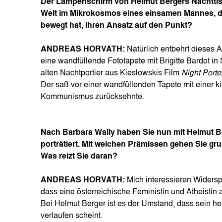
Der Lampenschirm von Helmut Bergers Nachttisch
Welt im Mikrokosmos eines einsamen Mannes, de
bewegt hat, Ihren Ansatz auf den Punkt?
ANDREAS HORVATH:
Natürlich entbehrt dieses 
eine wandfüllende Fototapete mit Brigitte Bardot in
alten Nachtportier aus Kieslowskis Film
Night Porte
Der saß vor einer wandfüllenden Tapete mit einer 
Kommunismus zurücksehnte.
Nach Barbara Wally haben Sie nun mit Helmut Be
porträtiert. Mit welchen Prämissen gehen Sie gru
Was reizt Sie daran?
ANDREAS HORVATH:
Mich interessieren Widersp
dass eine österreichische Feministin und Atheistin
Bei Helmut Berger ist es der Umstand, dass sein h
verlaufen scheint.