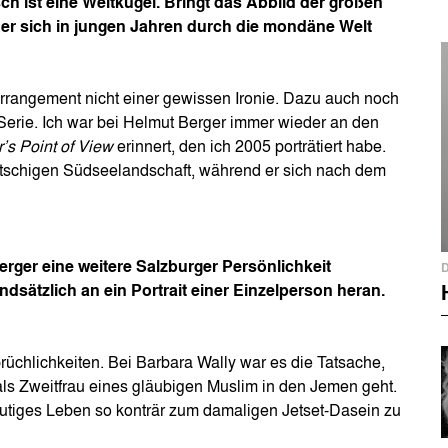
 ist eine Weltkugel. Bringt das Abbild der großen
r sich in jungen Jahren durch die mondäne Welt
Arrangement nicht einer gewissen Ironie. Dazu auch noch
 Serie. Ich war bei Helmut Berger immer wieder an den
r’s
Point of View
erinnert, den ich 2005 porträtiert habe.
kitschigen Südseelandschaft, während er sich nach dem
rger eine weitere Salzburger Persönlichkeit
ndsätzlich an ein Portrait einer Einzelperson heran.
rüchlichkeiten. Bei Barbara Wally war es die Tatsache,
 als Zweitfrau eines gläubigen Muslim in den Jemen geht.
eutiges Leben so konträr zum damaligen Jetset-Dasein zu