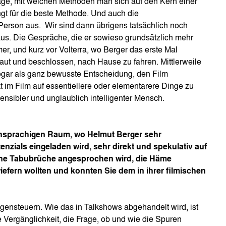
age, mit welchen Methoden man sich auf den Kern einer
ngt für die beste Methode. Und auch die
Person aus. Wir sind dann übrigens tatsächlich noch
raus. Die Gespräche, die er sowieso grundsätzlich mehr
r, und kurz vor Volterra, wo Berger das erste Mal
aut und beschlossen, nach Hause zu fahren. Mittlerweile
ogar als ganz bewusste Entscheidung, den Film
im Film auf essentiellere oder elementarere Dinge zu
ensibler und unglaublich intelligenter Mensch.
chsprachigen Raum, wo Helmut Berger sehr
nzials eingeladen wird, sehr direkt und spekulativ auf
ine Tabubrüche angesprochen wird, die Häme
iefern wollten und konnten Sie dem in ihrer filmischen
egensteuern. Wie das in Talkshows abgehandelt wird, ist
ie Vergänglichkeit, die Frage, ob und wie die Spuren