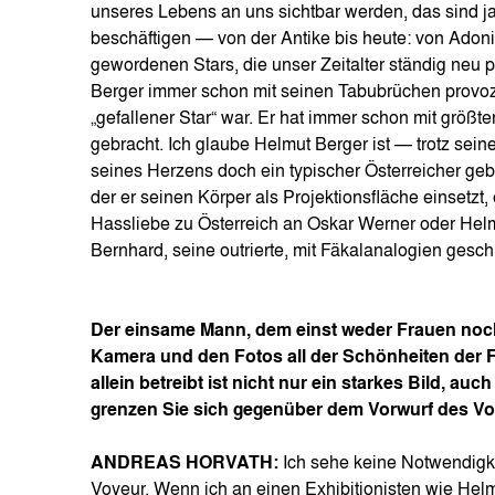
unseres Lebens an uns sichtbar werden, das sind ja
beschäftigen — von der Antike bis heute: von Adoni
gewordenen Stars, die unser Zeitalter ständig neu 
Berger immer schon mit seinen Tabubrüchen provozie
„gefallener Star“ war. Er hat immer schon mit größt
gebracht. Ich glaube Helmut Berger ist — trotz se
seines Herzens doch ein typischer Österreicher gebl
der er seinen Körper als Projektionsfläche einsetzt
Hassliebe zu Österreich an Oskar Werner oder Hel
Bernhard, seine outrierte, mit Fäkalanalogien ges
Der einsame Mann, dem einst weder Frauen noch
Kamera und den Fotos all der Schönheiten der Fi
allein betreibt ist nicht nur ein starkes Bild, au
grenzen Sie sich gegenüber dem Vorwurf des V
ANDREAS HORVATH:
Ich sehe keine Notwendigk
Voyeur. Wenn ich an einen Exhibitionisten wie Helmut