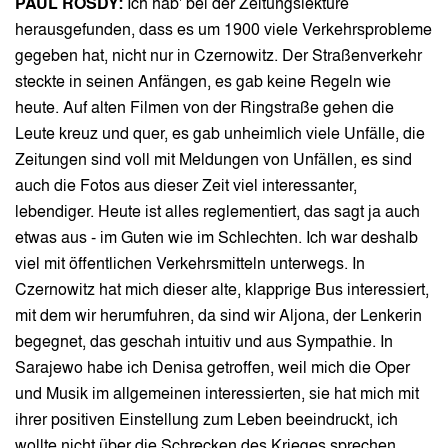
PAUL ROSDY:
Ich hab' bei der Zeitungslektüre
herausgefunden, dass es um 1900 viele Verkehrsprobleme
gegeben hat, nicht nur in Czernowitz. Der Straßenverkehr
steckte in seinen Anfängen, es gab keine Regeln wie
heute. Auf alten Filmen von der Ringstraße gehen die
Leute kreuz und quer, es gab unheimlich viele Unfälle, die
Zeitungen sind voll mit Meldungen von Unfällen, es sind
auch die Fotos aus dieser Zeit viel interessanter,
lebendiger. Heute ist alles reglementiert, das sagt ja auch
etwas aus - im Guten wie im Schlechten. Ich war deshalb
viel mit öffentlichen Verkehrsmitteln unterwegs. In
Czernowitz hat mich dieser alte, klapprige Bus interessiert,
mit dem wir herumfuhren, da sind wir Aljona, der Lenkerin
begegnet, das geschah intuitiv und aus Sympathie. In
Sarajewo habe ich Denisa getroffen, weil mich die Oper
und Musik im allgemeinen interessierten, sie hat mich mit
ihrer positiven Einstellung zum Leben beeindruckt, ich
wollte nicht über die Schrecken des Krieges sprechen,