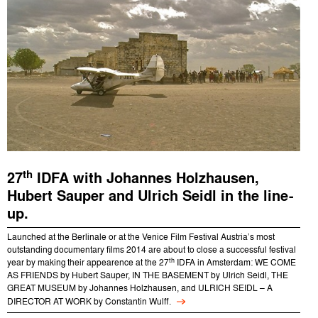
th
27
IDFA with Johannes Holzhausen,
Hubert Sauper and Ulrich Seidl in the line-
up.
Launched at the Berlinale or at the Venice Film Festival Austria’s most
outstanding documentary films 2014 are about to close a successful festival
th
year by making their appearence at the 27
IDFA in Amsterdam: WE COME
AS FRIENDS by Hubert Sauper, IN THE BASEMENT by Ulrich Seidl, THE
GREAT MUSEUM by Johannes Holzhausen, and ULRICH SEIDL – A
DIRECTOR AT WORK by Constantin Wulff.