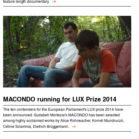
feature length documentary.
MACONDO running for LUX Prize 2014
The ten contenders for the European Parliament's LUX prize 2014 have
been announced: Sudabeh Mortezai's MACONDO has been selected
among highly acclaimed works by Alice Rohrwacher, Kornél Mundruczó,
Céline Sciamma, Dietrich Brüggemann.