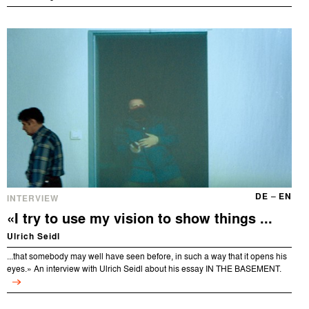
DE
–
EN
INTERVIEW
«I try to use my vision to show things ...
Ulrich Seidl
...that somebody may well have seen before, in such a way that it opens his
eyes.» An interview with Ulrich Seidl about his essay IN THE BASEMENT.