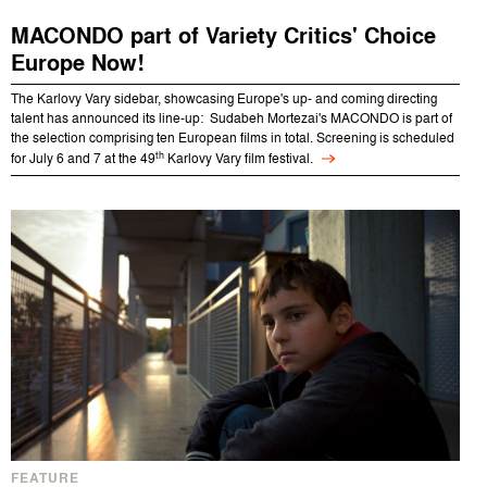
MACONDO part of Variety Critics' Choice
Europe Now!
The Karlovy Vary sidebar, showcasing Europe's up- and coming directing
talent has announced its line-up: Sudabeh Mortezai's MACONDO is part of
the selection comprising ten European films in total. Screening is scheduled
th
for July 6 and 7 at the 49
Karlovy Vary film festival.
FEATURE