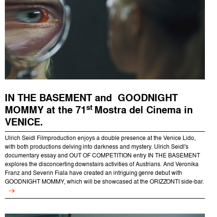
IN THE BASEMENT and GOODNIGHT
st
MOMMY at the 71
Mostra del Cinema in
VENICE.
Ulrich Seidl Filmproduction enjoys a double presence at the Venice Lido,
with both productions delving into darkness and mystery. Ulrich Seidl's
documentary essay and OUT OF COMPETITION entry IN THE BASEMENT
explores the disconcerting downstairs activities of Austrians. And Veronika
Franz and Severin Fiala have created an intriguing genre debut with
GOODNIGHT MOMMY, which will be showcased at the ORIZZONTI side-bar.