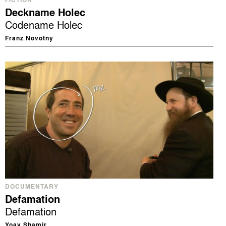
FICTION
Deckname Holec
Codename Holec
Franz Novotny
DOCUMENTARY
Defamation
Defamation
Yoav Shamir